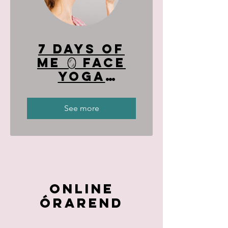
7 days of
Me 🪞 Face
Yoga
Minicourse
in English
See more
Online
Órarend