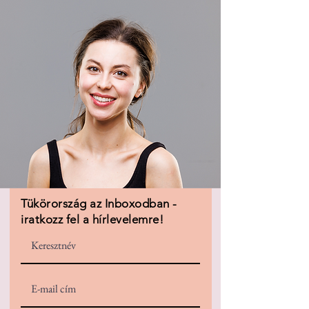
Tükörország az Inboxodban -
iratkozz fel a hírlevelemre!