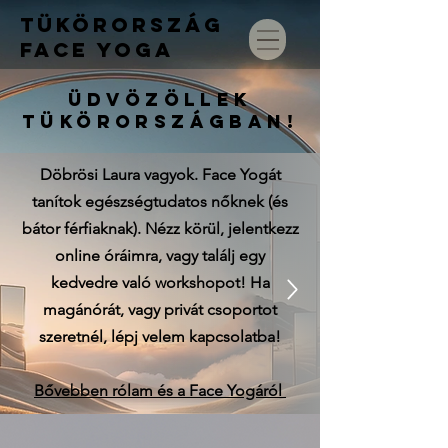
TÜKÖRORSZÁG
FACE
YOGA
Üdvözöllek
Tükörországban!
Döbrösi Laura vagyok. Face Yogát
tanítok egészségtudatos nőknek (és
bátor férfi
aknak).
Nézz körül, jelentkezz
online óráimra, vagy találj egy
kedvedre való workshopot!
Ha
magánórát, vagy privát csoportot
szeretnél, lépj velem kapcsolatba!
Bővebben rólam és a Face Yogáról