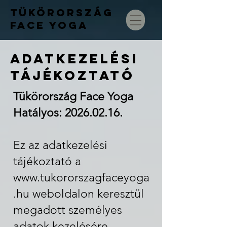
TÜKÖRORSZÁG
FACE
YOGA
ADATKEZELÉSI
TÁJÉKOZTATÓ
Tükörország Face Yoga
Hatályos: 2026.02.16.
Ez az adatkezelési
tájékoztató a
www.tukororszagfaceyoga
.hu
weboldalon keresztül
megadott személyes
adatok kezelésére