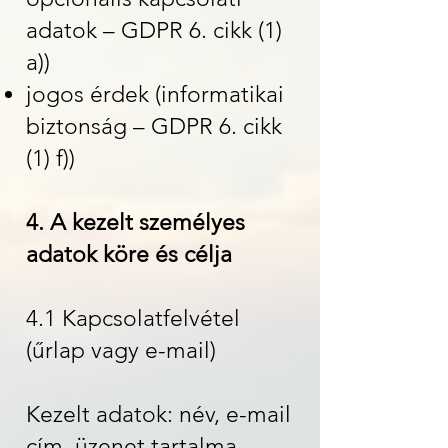
adatok – GDPR 6. cikk (1)
a))
jogos érdek (informatikai
biztonság – GDPR 6. cikk
(1) f))
4. A kezelt személyes
adatok köre és célja
4.1 Kapcsolatfelvétel
(űrlap vagy e-mail)
Kezelt adatok: név, e-mail
cím, üzenet tartalma,