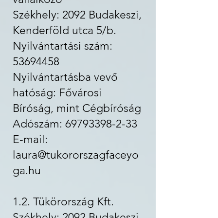
Székhely: 2092 Budakeszi,
Kenderföld utca 5/b.
Nyilvántartási szám:
53694458
Nyilvántartásba vevő
hatóság: Fővárosi
Bíróság, mint Cégbíróság
Adószám: 69793398-2-33
E-mail:
laura@tukororszagfaceyo
ga.hu
1.2. Tükörország Kft.
Székhely: 2092 Budakeszi,