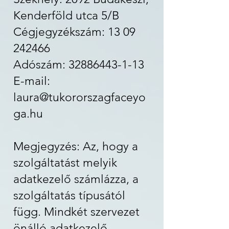
Kenderföld utca 5/B
Cégjegyzékszám: 13 09
242466
Adószám: 32886443-1-13
E-mail:
laura@tukororszagfaceyo
ga.hu
Megjegyzés: Az, hogy a
szolgáltatást melyik
adatkezelő számlázza, a
szolgáltatás típusától
függ. Mindkét szervezet
önálló adatkezelő.