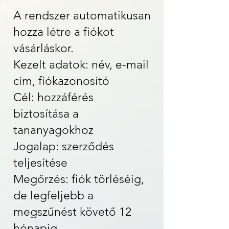
A rendszer automatikusan
hozza létre a fiókot
vásárláskor.
Kezelt adatok: név, e-mail
cím, fiókazonosító
Cél: hozzáférés
biztosítása a
tananyagokhoz
Jogalap: szerződés
teljesítése
Megőrzés: fiók törléséig,
de legfeljebb a
megszűnést követő 12
hónapig