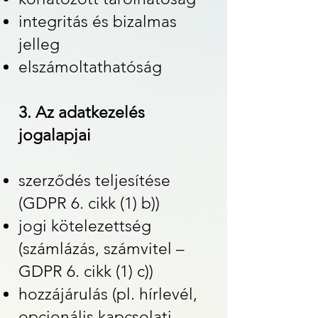
integritás és bizalmas
jelleg
elszámoltathatóság
3. Az adatkezelés
jogalapjai
szerződés teljesítése
(GDPR 6. cikk (1) b))
jogi kötelezettség
(számlázás, számvitel –
GDPR 6. cikk (1) c))
hozzájárulás (pl. hírlevél,
opcionális kapcsolati