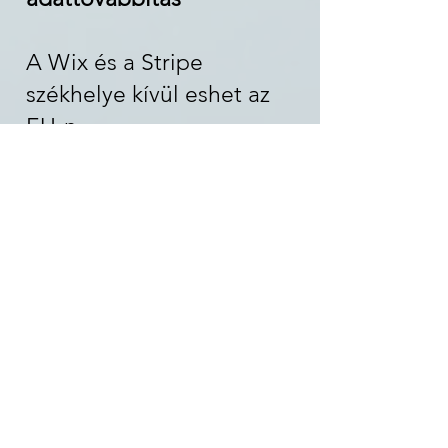
A Wix és a Stripe
székhelye kívül eshet az
EU-n.
Adattovábbítás
jogalapjai:
Standard Contractual
Clauses (SCC)
EU–USA Data Privacy
Framework (ha
alkalmazható)
7. Az érintettek jogai