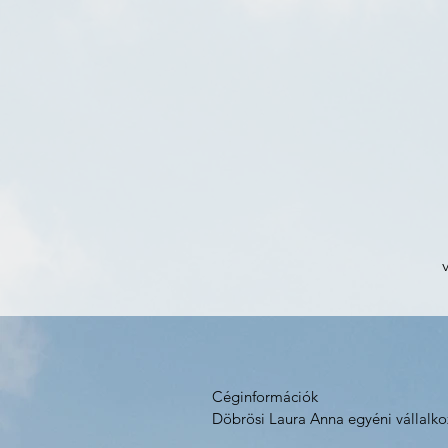
Céginformációk 

Döbrösi Laura Anna egyéni vállalkoz
2092. Budakeszi, Kenderföld utca 5