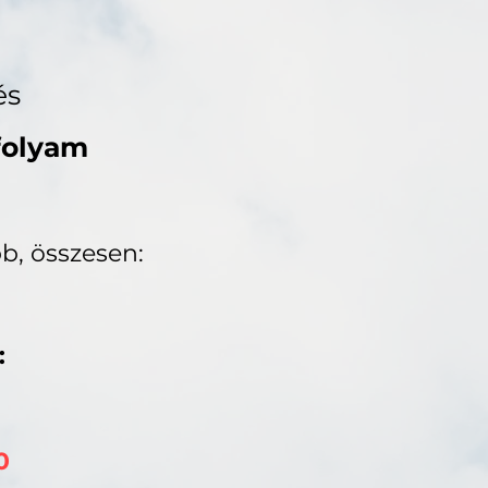
és
folyam
b, összesen:
:
0