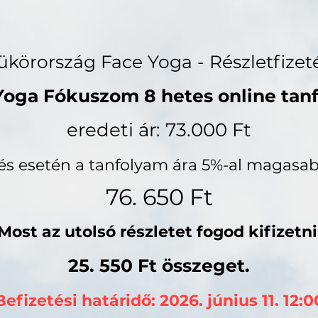
ükörország Face Yoga - Részletfizet
Yoga Fókuszom 8 hetes online tan
eredeti ár: 73.000 Ft
tés esetén a tanfolyam ára 5%-al magasab
76. 650 Ft
Most az utolsó részletet fogod kifizetni
25. 550 Ft összeget.
Befizetési határidő: 2026. június 11. 12:0