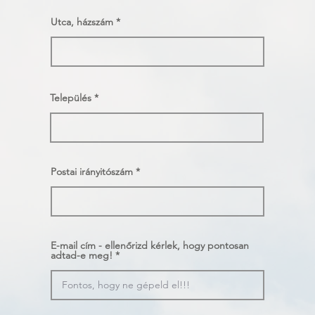
Utca, házszám
Település
Postai irányitószám
E-mail cím - ellenőrizd kérlek, hogy pontosan
adtad-e meg!