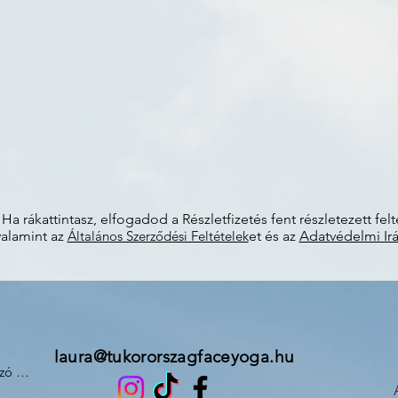
Ha rákattintasz, elfogadod a Részletfizetés fent részletezett felté
valamint az
Általános Szerződési Feltételek
et és az
Adatvédelmi Irá
laura@tukororszagfaceyoga.hu
ó 

/b. Magyarország
