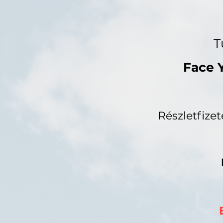
T
Face 
Részletfize