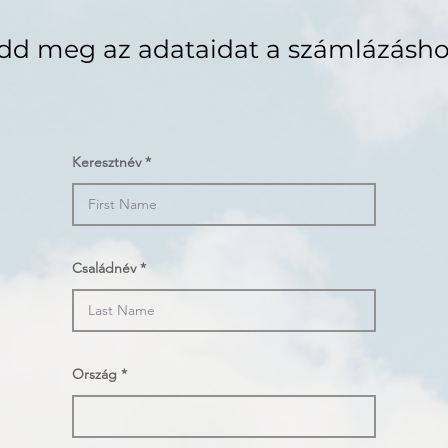
dd meg az adataidat a számlázásho
Keresztnév
Családnév
Ország