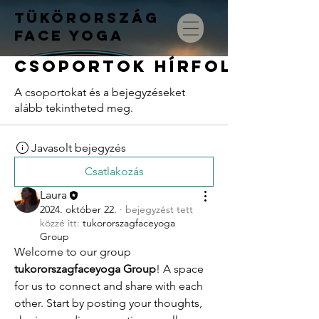
TÜKÖRORSZÁG
FACE
YOGA
Csoportok hírfolyama
A csoportokat és a bejegyzéseket
alább tekintheted meg.
Javasolt bejegyzés
Csatlakozás
Laura
2024. október 22.
·
bejegyzést tett
közzé itt:
tukororszagfaceyoga
Group
Welcome to our group 
tukororszagfaceyoga Group
! A space 
for us to connect and share with each 
other. Start by posting your thoughts, 