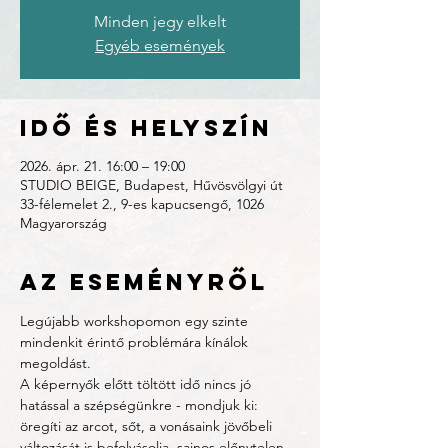
Minden jegy elkelt
Egyéb események
Idő és helyszín
2026. ápr. 21. 16:00 – 19:00
STUDIO BEIGE, Budapest, Hűvösvölgyi út
33-félemelet 2., 9-es kapucsengő, 1026
Magyarország
Az eseményről
Legújabb workshopomon egy szinte 
mindenkit érintő problémára kínálok 
megoldást.
A képernyők előtt töltött idő nincs jó 
hatással a szépségünkre - mondjuk ki: 
öregíti az arcot, sőt, a vonásaink jövőbeli 
változását is befolyásolja, sajnos előnytelen 