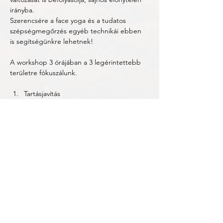
irányba. 
Szerencsére a face yoga és a tudatos 
szépségmegőrzés egyéb technikái ebben 
is segítségünkre lehetnek! 
A workshop 3 órájában a 3 legérintettebb 
területre fókuszálunk. 
Tartásjavítás
Lazítjuk a vállövet, nyitjuk a mellkast. 
Több mutatása
laura@tukororszagfaceyoga.hu