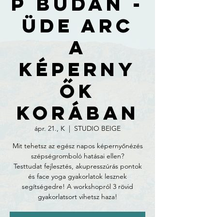
p Budán -
Üde arc
a
képerny
ők
korában
ápr. 21., K
  |  
STUDIO BEIGE
Mit tehetsz az egész napos képernyőnézés
szépségromboló hatásai ellen?
Testtudat fejlesztés, akupresszúrás pontok
és face yoga gyakorlatok lesznek
segítségedre! A workshopról 3 rövid
gyakorlatsort vihetsz haza!