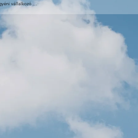
éni vállalkozó 

erföld utca 5/b. Magyarország

ura Anna

53694458