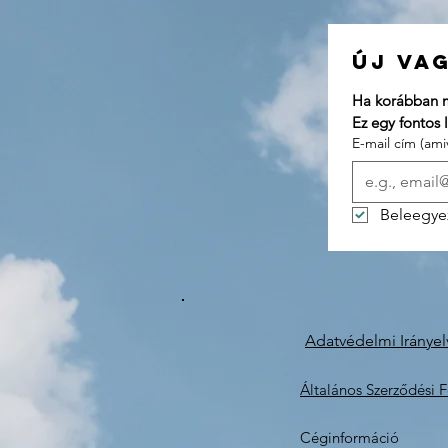
E-mail cím (ami
Beleegye
Adatvédelmi Irányel
Általános Szerződési F
Céginformáció
