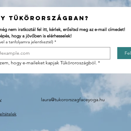
Új vagy Tükörországban? 
Ha korábban még nem iratkoztál fel itt, kérlek, erősítsd meg az e-mail címedet! 
Ez egy fontos lépés, hogy a jövőben is elérhesselek! 
vel a tanfolyamra jelentkeztél)
*
Fe
zem, hogy e-maileket kapjak Tüköroroszágból.
*
v
laura@tukororszagfaceyoga.hu
eltételek