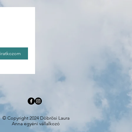
liratkozom
© Copyright 2024 Döbrösi Laura
Anna egyéni vállalkozó