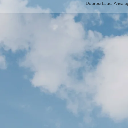
Döbrösi Laura Anna egy
2092. Budakeszi, Kend
Képviselő: Döbrösi La
Nyilvántartási szám: 