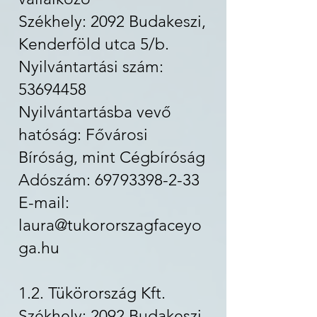
Székhely: 2092 Budakeszi,
Kenderföld utca 5/b.
Nyilvántartási szám:
53694458
Nyilvántartásba vevő
hatóság: Fővárosi
Bíróság, mint Cégbíróság
Adószám: 69793398-2-33
E-mail:
laura@tukororszagfaceyo
ga.hu
1.2. Tükörország Kft.
Székhely: 2092 Budakeszi,