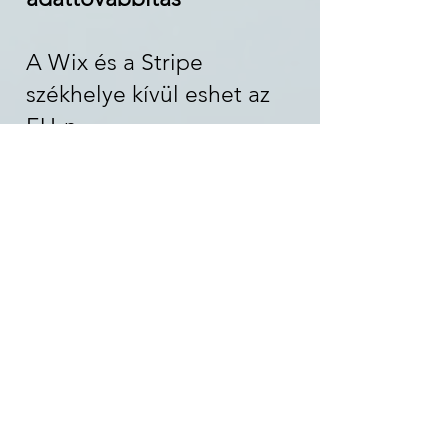
A Wix és a Stripe
székhelye kívül eshet az
EU-n.
Adattovábbítás
jogalapjai:
Standard Contractual
Clauses (SCC)
EU–USA Data Privacy
Framework (ha
alkalmazható)
7. Az érintettek jogai