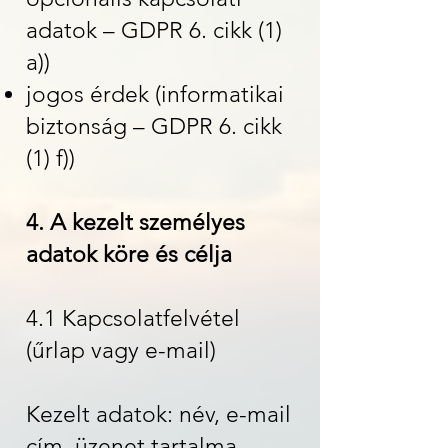
adatok – GDPR 6. cikk (1)
a))
jogos érdek (informatikai
biztonság – GDPR 6. cikk
(1) f))
4. A kezelt személyes
adatok köre és célja
4.1 Kapcsolatfelvétel
(űrlap vagy e-mail)
Kezelt adatok: név, e-mail
cím, üzenet tartalma,