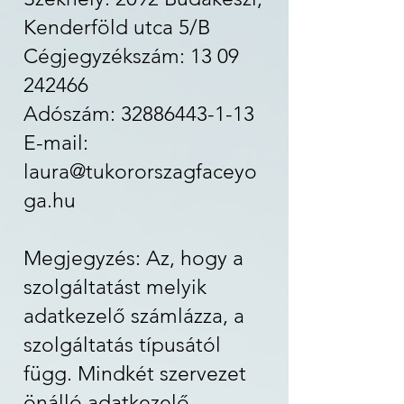
Kenderföld utca 5/B
Cégjegyzékszám: 13 09
242466
Adószám: 32886443-1-13
E-mail:
laura@tukororszagfaceyo
ga.hu
Megjegyzés: Az, hogy a
szolgáltatást melyik
adatkezelő számlázza, a
szolgáltatás típusától
függ. Mindkét szervezet
önálló adatkezelő.