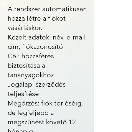
A rendszer automatikusan
hozza létre a fiókot
vásárláskor.
Kezelt adatok: név, e-mail
cím, fiókazonosító
Cél: hozzáférés
biztosítása a
tananyagokhoz
Jogalap: szerződés
teljesítése
Megőrzés: fiók törléséig,
de legfeljebb a
megszűnést követő 12
hónapig