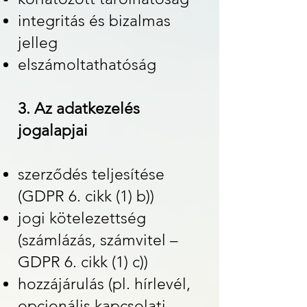
integritás és bizalmas
jelleg
elszámoltathatóság
3. Az adatkezelés
jogalapjai
szerződés teljesítése
(GDPR 6. cikk (1) b))
jogi kötelezettség
(számlázás, számvitel –
GDPR 6. cikk (1) c))
hozzájárulás (pl. hírlevél,
opcionális kapcsolati