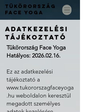
TÜKÖRORSZÁG
FACE
YOGA
ADATKEZELÉSI
TÁJÉKOZTATÓ
Tükörország Face Yoga
Hatályos: 2026.02.16.
Ez az adatkezelési
tájékoztató a
www.tukororszagfaceyoga
.hu
weboldalon keresztül
megadott személyes
adatok kezelésére