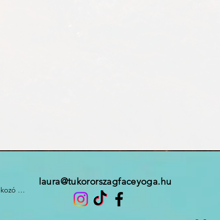
laura@tukororszagfaceyoga.hu
kozó 

 5/b. Magyarország
