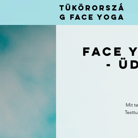
TÜKÖRORSZÁ
G FACE
YOGA
Face 
- Ü
Mit t
Testtu