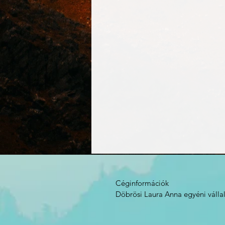
Céginformációk 

Döbrösi Laura Anna egyéni vállal
2092. Budakeszi, Kenderföld utca
Képviselő: Döbrösi Laura Anna
