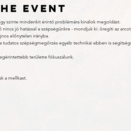
the event
 szinte mindenkit érintő problémára kínálok megoldást.
ő nincs jó hatással a szépségünkre - mondjuk ki: öregíti az arcot,
ajnos előnytelen irányba. 
 a tudatos szépségmegőrzés egyéb technikái ebben is segítség
egérintettebb területre fókuszálunk. 
uk a mellkast. 