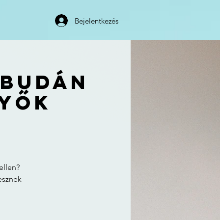
Bejelentkezés
 Budán
nyők
ellen?
lesznek
!