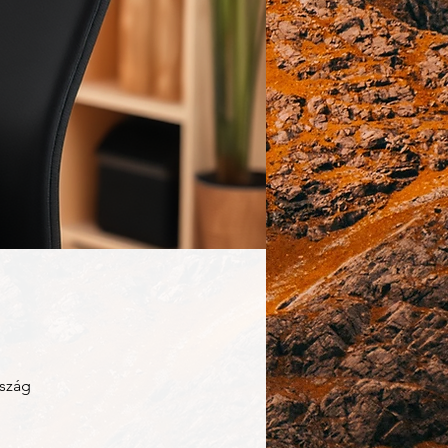
rszág