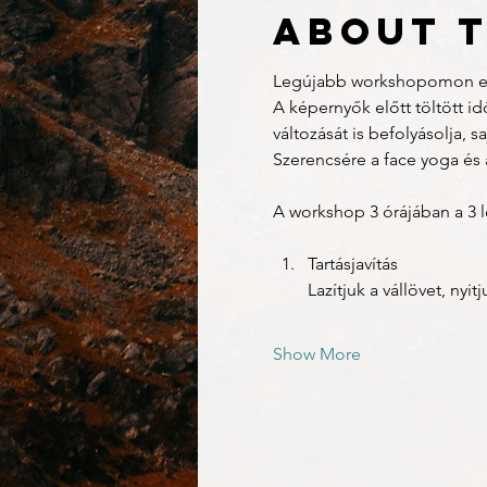
About 
Legújabb workshopomon egy
A képernyők előtt töltött id
változását is befolyásolja, s
Szerencsére a face yoga és
A workshop 3 órájában a 3 l
Tartásjavítás
Lazítjuk a vállövet, nyitj
Show More