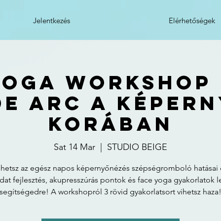
Jelentkezés
Elérhetőségek
Yoga Workshop
de arc a képer
korában
Sat 14 Mar
  |  
STUDIO BEIGE
ehetsz az egész napos képernyőnézés szépségromboló hatásai 
dat fejlesztés, akupresszúrás pontok és face yoga gyakorlatok 
segítségedre! A workshopról 3 rövid gyakorlatsort vihetsz haza