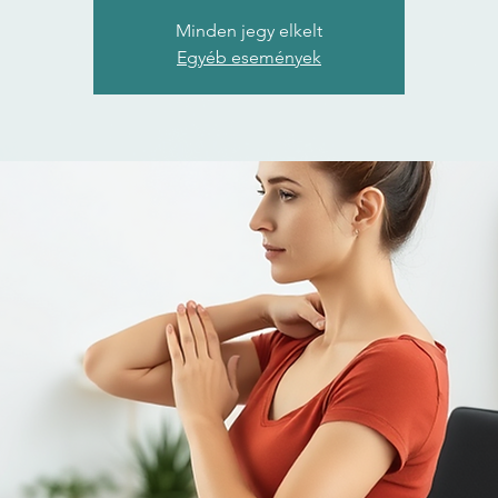
Minden jegy elkelt
Egyéb események