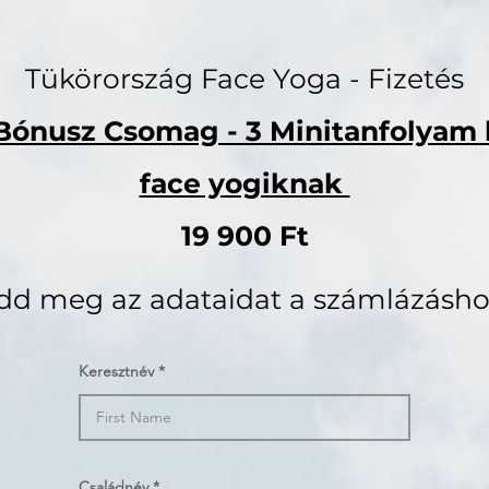
Tükörország Face Yoga - Fizetés
Bónusz Csomag - 3 Minitanfolyam 
face yogiknak
19 900 Ft
dd meg az adataidat a számlázásho
Keresztnév
Családnév