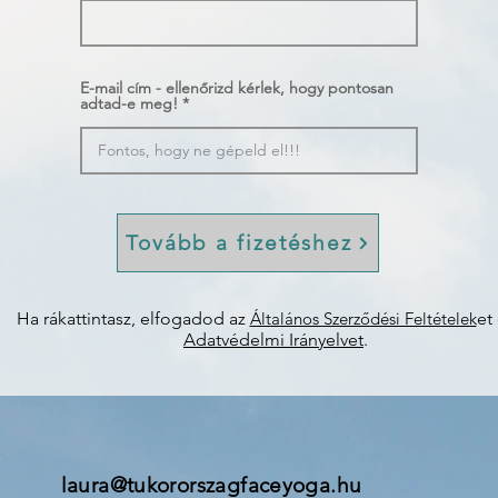
E-mail cím - ellenőrizd kérlek, hogy pontosan
adtad-e meg!
Tovább a fizetéshez
Ha rákattintasz, elfogadod az
Általános Szerződési Feltételek
et
Adatvédelmi Irányelvet
.
laura@tukororszagfaceyoga.hu