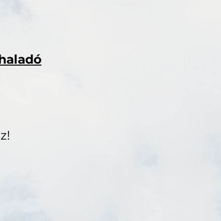
haladó
z!