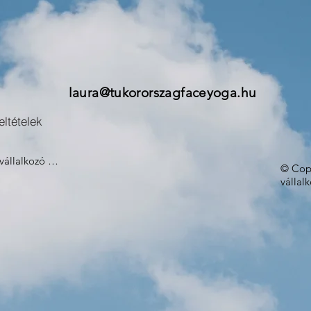
laura@tukororszagfaceyoga.hu
ltételek
állalkozó 

© Copy
 utca 5/b. Magyarország

vállal
na

458