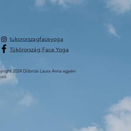
tukororszagfaceyoga
Tükörország Face Yoga
right 2024 Döbrösi Laura Anna egyéni
kozó