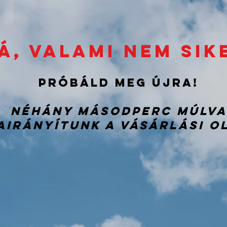
á, valami nem sike
Próbáld meg újra!
Néhány másodperc múlva
airányítunk a vásárlási o