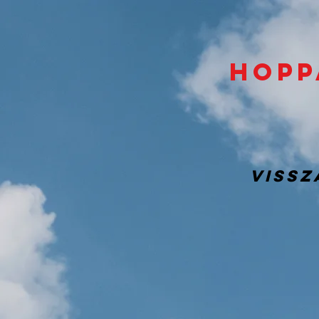
Hopp
vissz