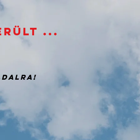
rült ...
ldalra!