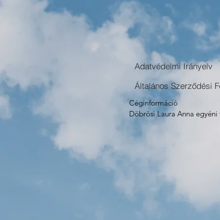
Adatvédelmi Irányelv
Általános Szerződési Fe
Céginformáció

Döbrösi Laura Anna egyéni v
2092. Budakeszi, Kenderföld
Képviselő: Döbrösi Laura An
Nyilvántartási szám: 53694