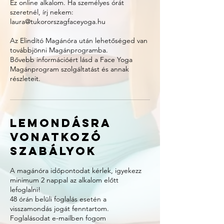
Ez online alkalom. Ha személyes órát
szeretnél, írj nekem:
laura@tukororszagfaceyoga.hu
Az Elindító Magánóra után lehetőséged van
továbbjönni Magánprogramba.
Bővebb információért lásd a Face Yoga
Magánprogram szolgáltatást és annak
Lemondásra
vonatkozó
szabályok
A magánóra időpontodat kérlek, igyekezz
minimum 2 nappal az alkalom előtt
lefoglalni!
48 órán belüli foglalás esetén a
visszamondás jogát fenntartom.
Foglalásodat e-mailben fogom