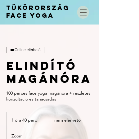
TÜKÖRORSZÁG
FACE
YOGA
Online elérhető
Elindító
Magánóra
100 perces face yoga magánóra + részletes
konzultáció és tanácsadás
nem
elérhető
1 óra 40 perc
1
nem elérhető
ó
r
Zoom
4