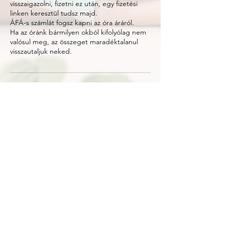
visszaigazolni, fizetni ez után, egy fizetési
linken keresztül tudsz majd.
ÁFÁ-s számlát fogsz kapni az óra áráról.
Ha az óránk bármilyen okból kifolyólag nem
valósul meg, az összeget maradéktalanul
visszautaljuk neked.
Elérhetőségek
laura@tukororszagfaceyoga.hu
laura@tukororszagfaceyoga.hu