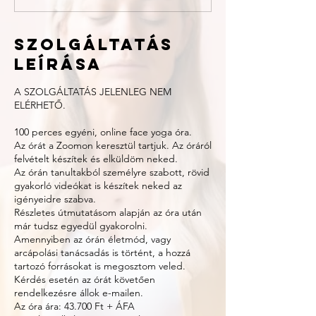
0
p
e
Szolgáltatás
r
leírása
c
A SZOLGÁLTATÁS JELENLEG NEM
ELÉRHETŐ.
100 perces egyéni, online face yoga óra.
Az órát a Zoomon keresztül tartjuk. Az óráról
felvételt készítek és elküldöm neked.
Az órán tanultakból személyre szabott, rövid
gyakorló videókat is készítek neked az
igényeidre szabva.
Részletes útmutatásom alapján az óra után
már tudsz egyedül gyakorolni.
Amennyiben az órán életmód, vagy
arcápolási tanácsadás is történt, a hozzá
tartozó forrásokat is megosztom veled.
Kérdés esetén az órát követően
rendelkezésre állok e-mailen.
Az óra ára: 43.700 Ft + ÁFA